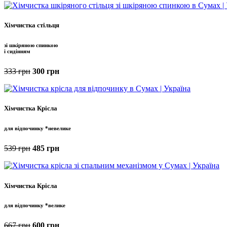
Хімчистка стільця
зі шкіряною спинкою
і сидінням
333 грн
300 грн
Хімчистка Крісла
для відпочинку *невелике
539 грн
485 грн
Хімчистка Крісла
для відпочинку *велике
667 грн
600 грн