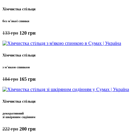
Хімчистка стільця
без м'якої спинки
133 грн
120 грн
Хімчистка стільця
з м'якою спинкою
184 грн
165 грн
Хімчистка стільця
декоративний
зі шкіряним сидінням
222 грн
200 грн