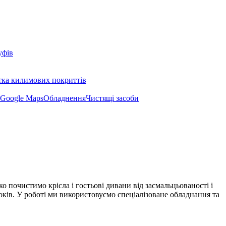
уфів
тка килимових покриттів
Google Maps
Обладнення
Чистящі засоби
 почистимо крісла і гостьові дивани від засмальцьованості і
оків. У роботі ми використовуємо спеціалізоване обладнання та