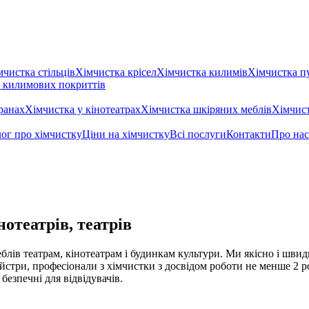
мчистка стільців
Хімчистка крісел
Хімчистка килимів
Хімчистка п
 килимових покриттів
ранах
Хімчистка у кінотеатрах
Хімчистка шкіряних меблів
Хімчис
ог про хімчистку
Ціни на хімчистку
Всі послуги
Контакти
Про нас
отеатрів, театрів
в театрам, кінотеатрам і будинкам культури. Ми якісно і швидко
йстри, професіонали з хімчистки з досвідом роботи не менше 2 р
безпечні для відвідувачів.