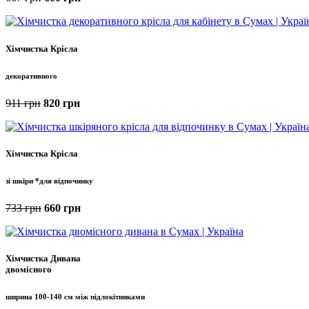
Хімчистка Крісла
декоративного
911 грн
820 грн
Хімчистка Крісла
зі шкіри *для відпочинку
733 грн
660 грн
Хімчистка Дивана
двомісного
ширина 100-140 см між підлокітниками