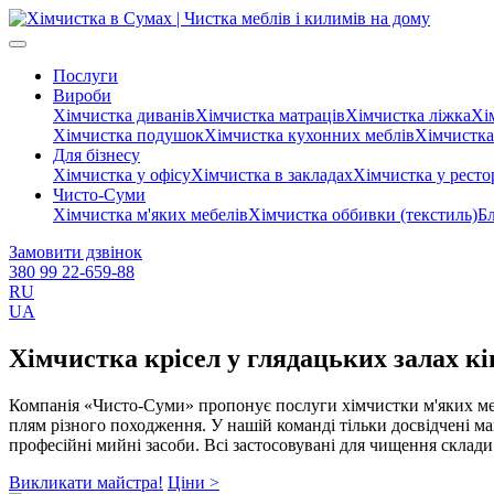
Послуги
Вироби
Хімчистка диванів
Хімчистка матраців
Хімчистка ліжка
Хі
Хімчистка подушок
Хімчистка кухонних меблів
Хімчистка
Для бізнесу
Хімчистка у офісу
Хімчистка в закладах
Хімчистка у ресто
Чисто-Суми
Хімчистка м'яких мебелів
Хімчистка оббивки (текстиль)
Бл
Замовити дзвінок
380 99 22-659-88
RU
UA
Хімчистка крісел у глядацьких залах кін
Компанія «Чисто-Суми» пропонує послуги хімчистки м'яких меблі
плям різного походження. У нашій команді тільки досвідчені ма
професійні мийні засоби. Всі застосовувані для чищення склади 
Викликати майстра!
Ціни >